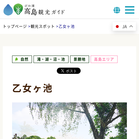
JA
トップページ
>
観光スポット
>
乙女ヶ池
自然
滝・湖・沼・池
景勝地
高島エリア
乙女ヶ池