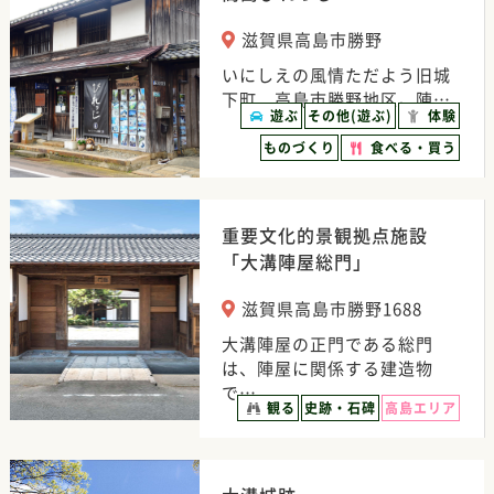
滋賀県高島市勝野
いにしえの風情ただよう旧城
下町、高島市勝野地区。陣…
遊ぶ
その他(遊ぶ)
体験
ものづくり
食べる・買う
重要文化的景観拠点施設
「大溝陣屋総門」
滋賀県高島市勝野1688
大溝陣屋の正門である総門
は、陣屋に関係する建造物
で…
観る
史跡・石碑
高島エリア