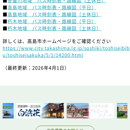
■
安曇川地域 バス時刻表・路線図（土休日）
■
高島地域 バス時刻表・路線図（平日）
■
高島地域 バス時刻表・路線図（土休日）
■
朽木地域 バス時刻表・路線図（平日）
■
朽木地域 バス時刻表・路線図（土休日）
詳しくは、高島市ホームページをご確認ください
https://www.city.takashima.lg.jp/soshiki/toshiseibib
u/toshiseisakuka/5/1/14200.html
（最終更新：2026年4月1日）