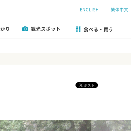
ENGLISH
繁体中文
わかり
観光スポット
食べる・買う
おすすめ特集
遊ぶ
ツアー一覧
体験
エリアガイド
食べる・買う