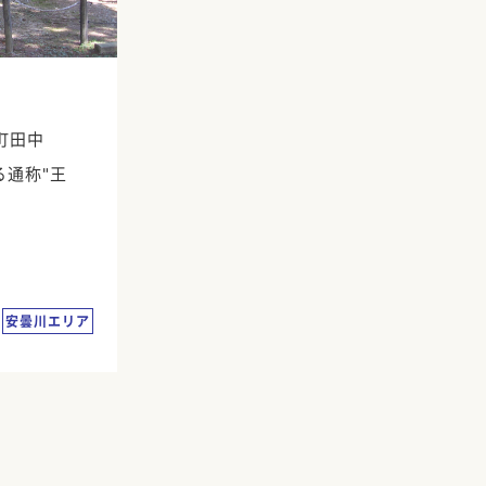
町田中
る通称"王
安曇川エリア