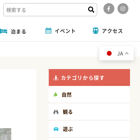
イベント
アクセス
泊まる
道の駅
フォトコンテスト
旬の特集
泊まる
JA
カテゴリから探す
自然
観る
遊ぶ