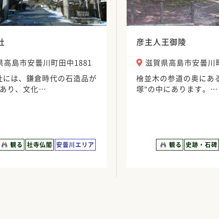
社
彦主人王御陵
県高島市安曇川町田中1881
滋賀県高島市安曇川
社には、鎌倉時代の石造品が
檜並木の参道の奥にあ
どあり、文化…
塚"の中にあります。…
観る
社寺仏閣
安曇川エリア
観る
史跡・石碑