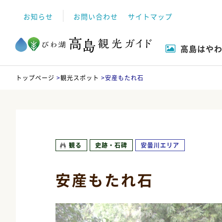
お知らせ
お問い合わせ
サイトマップ
高島はや
自然
高島市について
イベント
観る
トップページ
>
観光スポット
>
安産もたれ石
観る
史跡・石碑
安曇川エリア
安産もたれ石