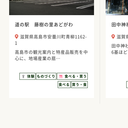
道の駅 藤樹の里あどがわ
田中神
滋賀県高島市安曇川町青柳1162-
滋賀
1
田中神
高島市の観光案内と特産品販売を中
6基ほ
心に、地場産業の扇…
体験
ものづくり
食べる・買う
食べる
買う・食