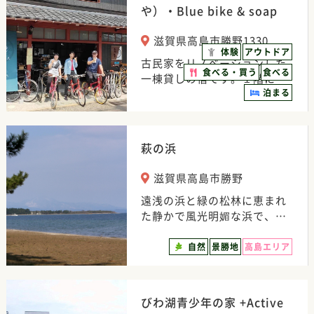
や）・Blue bike & soap
滋賀県高島市勝野1330
体験
アウトドア
古民家をリノベーションした
食べる・買う
食べる
一棟貸しの宿です。１階に…
泊まる
萩の浜
滋賀県高島市勝野
遠浅の浜と緑の松林に恵まれ
た静かで風光明媚な浜で、…
自然
景勝地
高島エリア
びわ湖青少年の家 +Active