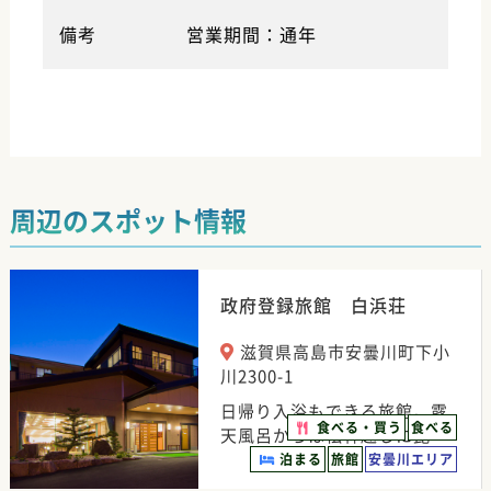
備考
営業期間：通年
周辺のスポット情報
政府登録旅館 白浜荘
滋賀県高島市安曇川町下小
川2300-1
日帰り入浴もできる旅館。露
食べる・買う
食べる
天風呂からは松林越しに琵…
泊まる
旅館
安曇川エリア