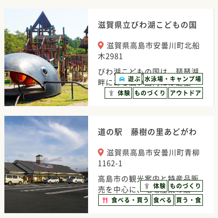
滋賀県立びわ湖こどもの国
滋賀県高島市安曇川町北船
木2981
びわ湖こどもの国は、琵琶湖
遊ぶ
水泳場・キャンプ場
畔にある広い園内には芝生…
体験
ものづくり
アウトドア
道の駅 藤樹の里あどがわ
滋賀県高島市安曇川町青柳
1162-1
高島市の観光案内と特産品販
体験
ものづくり
売を中心に、地場産業の扇…
食べる・買う
食べる
買う・食