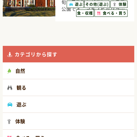
旬の果物狩りが楽しめる農業
遊ぶ
その他(遊ぶ)
体験
公園です。マキノピックラ…
食・収穫
食べる・買う
カテゴリから探す
自然
観る
遊ぶ
体験