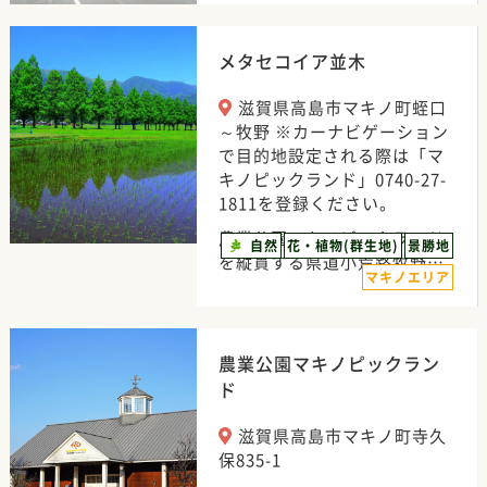
メタセコイア並木
滋賀県高島市マキノ町蛭口
～牧野 ※カーナビゲーション
で目的地設定される際は「マ
キノピックランド」0740-27-
1811を登録ください。
農業公園マキノピックランド
自然
花・植物(群生地)
景勝地
を縦貫する県道小荒路牧野…
マキノエリア
農業公園マキノピックラン
ド
滋賀県高島市マキノ町寺久
保835-1