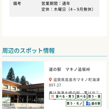
備考
営業期間：通年
定休：木曜日（4～9月無休）
周辺のスポット情報
道の駅 マキノ追坂峠
滋賀県高島市マキノ町海津
897-27
春は海津大崎の桜、夏はサニ
食べる・買う
食べる
買う・食
ービーチでのキャンプや湖…
買う・モノ
道の駅