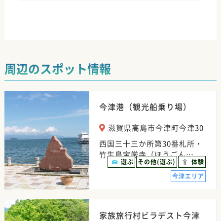
周辺のスポット情報
今津港（観光船乗り場）
滋賀県高島市今津町今津30
西国三十三か所第30番札所・
竹生島宝厳寺（ほうごん…
遊ぶ
その他(遊ぶ)
体験
今津エリア
家族旅行村ビラデスト今津