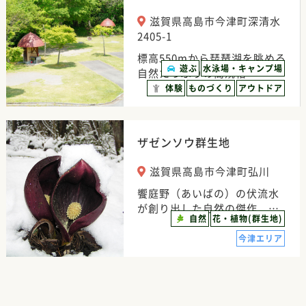
滋賀県高島市今津町深清水
2405-1
標高550mから琵琶湖を眺める
遊ぶ
水泳場・キャンプ場
自然たっぷりの高規格…
体験
ものづくり
アウトドア
ザゼンソウ群生地
滋賀県高島市今津町弘川
饗庭野（あいばの）の伏流水
が創り出した自然の傑作、…
自然
花・植物(群生地)
今津エリア