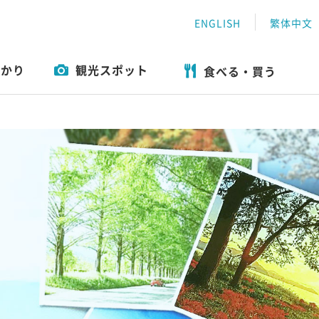
ENGLISH
繁体中文
わかり
観光スポット
食べる・買う
おすすめ特集
遊ぶ
ツアー一覧
体験
エリアガイド
食べる・買う