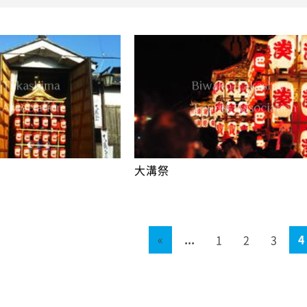
大溝祭
«
...
4
1
2
3