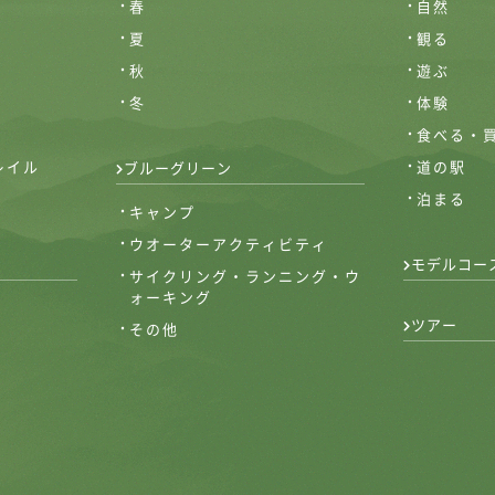
春
自然
夏
観る
秋
遊ぶ
冬
体験
食べる・
レイル
道の駅
ブルーグリーン
泊まる
キャンプ
ウオーターアクティビティ
モデルコー
サイクリング・ランニング・ウ
ォーキング
ツアー
その他