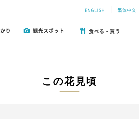
ENGLISH
繁体中文
わかり
観光スポット
食べる・買う
おすすめ特集
遊ぶ
ツアー一覧
体験
エリアガイド
食べる・買う
この花見頃