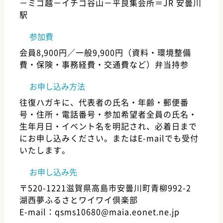
－ミゴ越－イチゴ谷山－平良集会所＝JR 安曇川
駅
参加費
会員8,900円／一般9,900円（資料・環境整備
費・保険・事務経費・交通費など）弁当持参
お申し込み方法
往復ハガキに、代表者の氏名・年齢・郵便番
号・住所・電話番号・参加希望者全員の氏名・
生年月日・イベント名を明記され、必着日まで
にお申し込みください。またはE-mailでも受付
いたします。
お申し込み先
〒520-1221滋賀県高島市安曇川町青柳992-2
湖西夢ふるさとワイワイ倶楽部
E-mail：qsms10680@maia.eonet.ne.jp