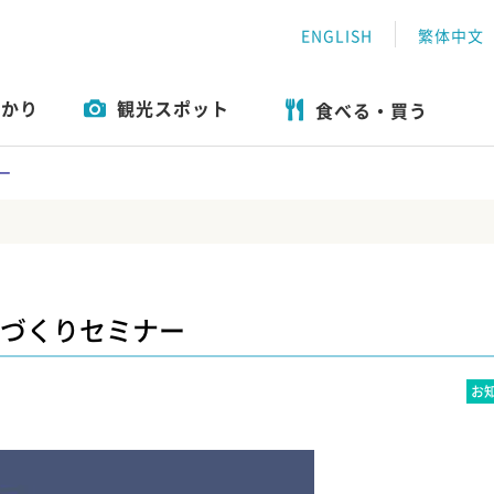
ENGLISH
繁体中文
わかり
観光スポット
食べる・買う
おすすめ特集
遊ぶ
ツアー一覧
体験
エリアガイド
食べる・買う
ー
づくりセミナー
お