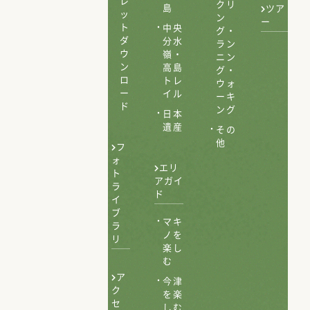
レ
クリ
島
ツア
ッ
ン
ー
ト
中央
グ・
ダ
分水
ラン
ウ
嶺・
ニン
ン
高島
グ・
ロ
トレ
ウォ
ー
イル
ーキ
ド
ング
日本
遺産
その
他
フ
ォ
エリ
ト
アガイ
ラ
ド
イ
ブ
マキ
ラ
ノを
リ
楽し
む
ア
今津
ク
を楽
セ
しむ