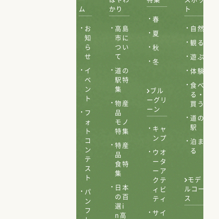
ム
かり
ト
春
お
高島
自然
夏
知
市に
観る
ら
つい
秋
せ
て
遊ぶ
冬
イ
道の
体験
ベ
駅特
食べ
ン
集
ブル
る・
ト
ーグリ
物産
買う
ーン
フ
品
道の
ォ
モノ
駅
キャ
ト
特集
ンプ
コ
泊ま
特産
ン
る
ウオ
品
テ
ータ
食特
ス
ーア
集
ト
モデ
クテ
日本
ルコー
ィビ
パ
の百
ス
ティ
ン
選i
フ
サイ
n高