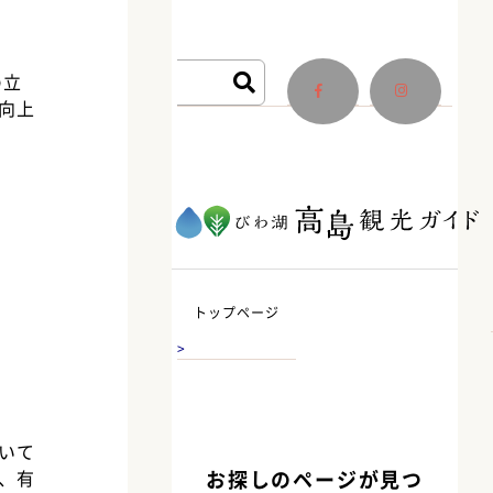
の立
向上
自
イベン
観
ツアー
遊
体
フォト
食べ
道
トップページ
然
ト
る
一覧
ぶ
験
コンテ
る・
の
お
エ
旬
>
スト
買う
駅
す
リ
の
高
す
ア
特
島
め
ガ
集
市
いて
特
イ
に
、有
お探しのページが見つ
集
ド
つ