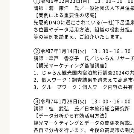
①令和6年12月23
日(月) 13：00～16：00
講師：瀧 康洋 氏／一般社団法人下呂温
【実例による重要性の認識】
先駆的DMOに選定されている(一社)下呂
ち位置やデータ活用方法、組織の役割分担
等の実例を踏まえ、ご紹介いたします。
②令和7年1月14日(火) 13：30～16：30
講師：森戸 香奈子 氏／じゃらんリサー
【観光マーケティング基礎講座】
1、じゃらん観光国内宿泊旅行調査2024の
2、個人ワーク：調査結果を踏まえて高島市
3、グループワーク：個人ワーク内容の共有
③令和7年1月28日(火) 13：00～16：00
講師：桂 武弘 氏／日本旅行総合研究所
【データ分析から有効活用方法】
観光マーケティングとデータの関係を解説
各自で分析を行います。今後の高島市の観