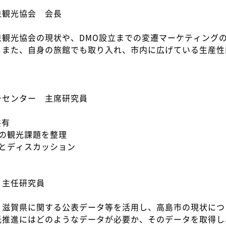
E
泉観光協会 会長
N
繁
G
体
温泉観光協会の現状や、DMO設立までの変遷マーケティング
L
中
I
。また、自身の旅館でも取り入れ、市内に広げている生産性
文
S
H
チセンター 主席研究員
共有
の観光課題を整理
とディスカッション
 主任研究員
。滋賀県に関する公表データ等を活用し、高島市の現状につ
光推進にはどのようなデータが必要か、そのデータを取得し