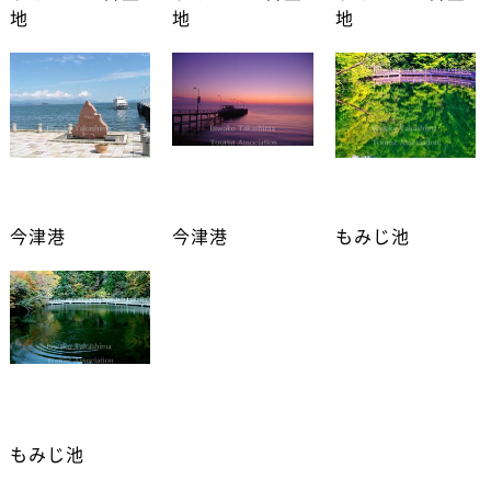
地
地
地
今津港
今津港
もみじ池
もみじ池